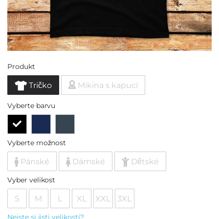
Produkt
Tričko
Mikina s kapucí
Vyberte barvu
Vyberte možnost
Pánské
Dámské
Dětské
Vyber velikost
S
M
L
XL
XXL
3XL
Nejste si jisti velikostí?