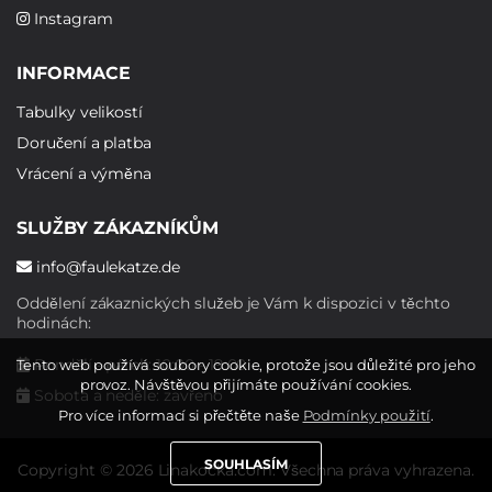
Instagram
INFORMACE
Tabulky velikostí
Doručení a platba
Vrácení a výměna
SLUŽBY ZÁKAZNÍKŮM
info@faulekatze.de
Oddělení zákaznických služeb je Vám k dispozici v těchto
hodinách:
Pondělí - pátek: 10:00 - 19:00
Tento web používá soubory cookie, protože jsou důležité pro jeho
provoz. Návštěvou přijímáte používání cookies.
Sobota a neděle: zavřeno
Pro více informací si přečtěte naše
Podmínky použití
.
SOUHLASÍM
Copyright © 2026 Linakocka.com. Všechna práva vyhrazena.