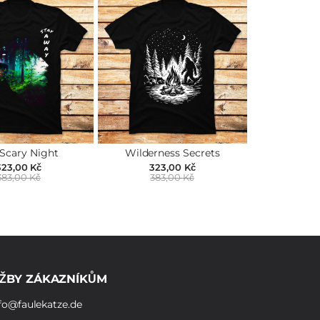
 Scary Night
Wilderness Secrets
323,00 Kč
323,00 Kč
383,00 Kč
383,00 Kč
ŽBY ZÁKAZNÍKŮM
fo@faulekatze.de