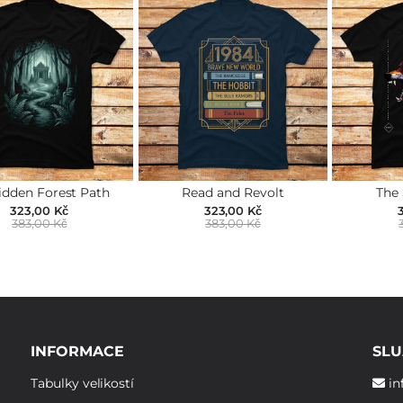
idden Forest Path
Read and Revolt
The
323,00 Kč
323,00 Kč
383,00 Kč
383,00 Kč
INFORMACE
SLU
Tabulky velikostí
in