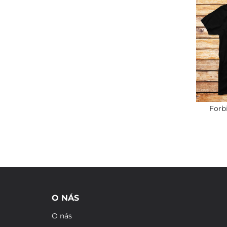
Forb
O NÁS
O nás