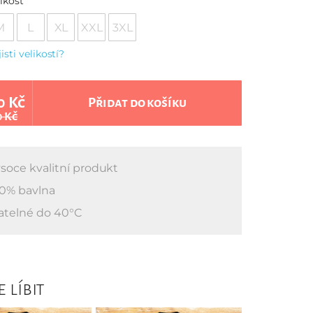
ikost
M
L
XL
XXL
3XL
jisti velikostí?
0 Kč
Přidat do košíku
0 Kč
soce kvalitní produkt
0% bavlna
atelné do 40°C
 líbit