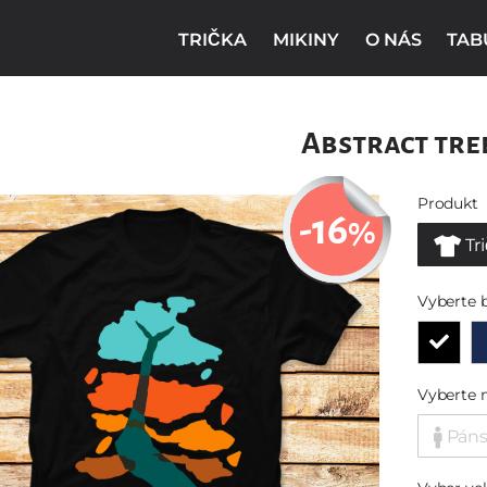
TRIČKA
MIKINY
O NÁS
TAB
Abstract tre
Produkt
-16
%
Tr
Vyberte 
Vyberte 
Pán