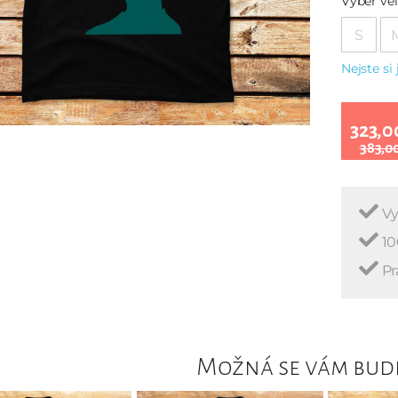
Vyber vel
S
Nejste si 
323,0
383,0
Vy
10
Pr
Možná se vám bude