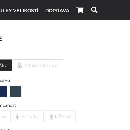
ULKY VELIKOSTÍ
DOPRAVA
e
ičko
Mikina s kapucí
barvu
možnost
ské
Dámské
Dětské