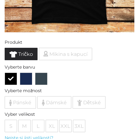
Produkt
Tričko
Mikina s kapucí
Vyberte barvu
Vyberte možnost
Pánské
Dámské
Dětské
Vyber velikost
S
M
L
XL
XXL
3XL
Nejste si jisti velikostí?