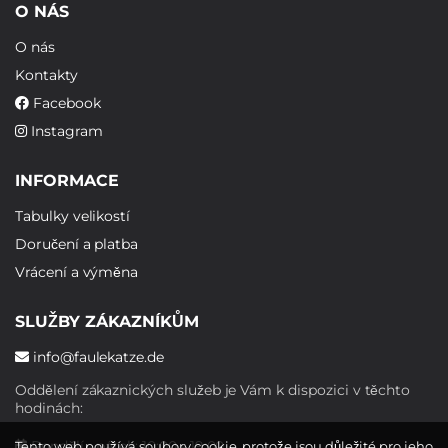
O NÁS
O nás
Kontakty
Facebook
Instagram
INFORMACE
Tabulky velikostí
Doručení a platba
Vrácení a výměna
SLUŽBY ZÁKAZNÍKŮM
info@faulekatze.de
Oddělení zákaznických služeb je Vám k dispozici v těchto
hodinách:
Pondělí - pátek: 10:00 - 19:00
Tento web používá soubory cookie, protože jsou důležité pro jeho