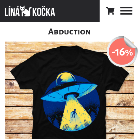
Abduction
-16
%