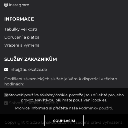
Instagram
INFORMACE
Tabulky velikostí
Doručení a platba
Vrácení a výměna
SLUŽBY ZÁKAZNÍKŮM
info@faulekatze.de
Oddělení zákaznických služeb je Vám k dispozici v těchto
hodinách:
Pondělí - pátek: 10:00 - 19:00
Tento web používá soubory cookie, protože jsou důležité pro jeho
provoz. Návštěvou přijímáte používání cookies.
Sobota a neděle: zavřeno
Pro více informací si přečtěte naše
Podmínky použití
.
SOUHLASÍM
Copyright © 2026 Linakocka.com. Všechna práva vyhrazena.