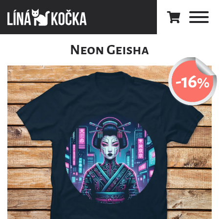
Neon Geisha
-16
%