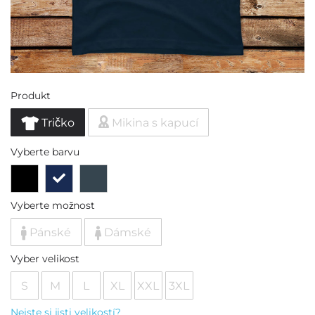
Produkt
Tričko
Mikina s kapucí
Vyberte barvu
Vyberte možnost
Pánské
Dámské
Vyber velikost
S
M
L
XL
XXL
3XL
Nejste si jisti velikostí?