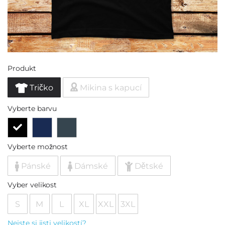
Produkt
Tričko
Mikina s kapucí
Vyberte barvu
Vyberte možnost
Pánské
Dámské
Dětské
Vyber velikost
S
M
L
XL
XXL
3XL
Nejste si jisti velikostí?