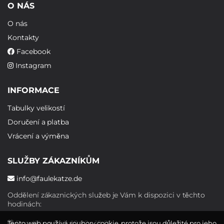
O NÁS
O nás
Kontakty
Facebook
Instagram
INFORMACE
Tabulky velikostí
Doručení a platba
Vrácení a výměna
SLUŽBY ZÁKAZNÍKŮM
info@faulekatze.de
Oddělení zákaznických služeb je Vám k dispozici v těchto
hodinách:
Pondělí - pátek: 10:00 - 19:00
Tento web používá soubory cookie, protože jsou důležité pro jeho