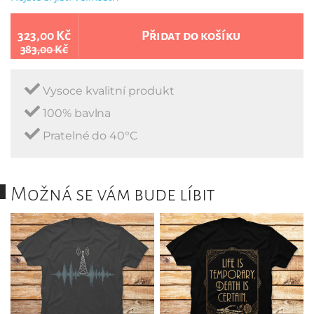
323,00 Kč
Přidat do košíku
383,00 Kč
Vysoce kvalitní produkt
100% bavlna
Pratelné do 40°C
Možná se vám bude líbit