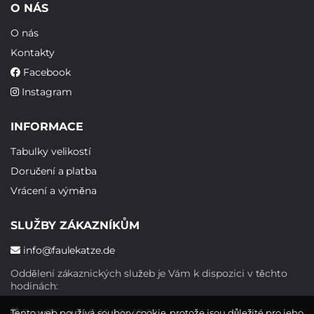
O NÁS
O nás
Kontakty
Facebook
Instagram
INFORMACE
Tabulky velikostí
Doručení a platba
Vrácení a výměna
SLUŽBY ZÁKAZNÍKŮM
info@faulekatze.de
Oddělení zákaznických služeb je Vám k dispozici v těchto
hodinách:
Pondělí - pátek: 10:00 - 19:00
Tento web používá soubory cookie, protože jsou důležité pro jeho