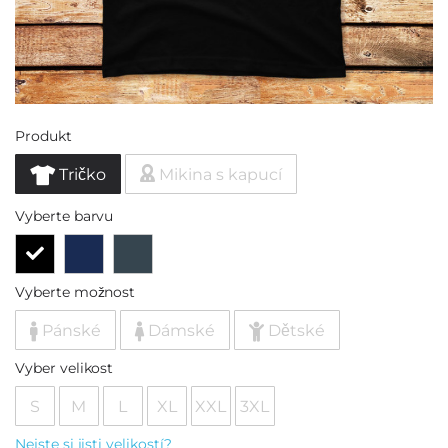
Produkt
Tričko
Mikina s kapucí
Vyberte barvu
Vyberte možnost
Pánské
Dámské
Dětské
Vyber velikost
S
M
L
XL
XXL
3XL
Nejste si jisti velikostí?