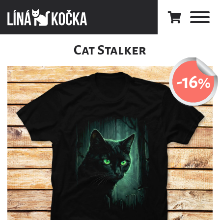
Cat Stalker
-16
%