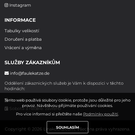
Instagram
INFORMACE
Tabulky velikostí
Doručení a platba
Vrácení a výměna
SLUŽBY ZÁKAZNÍKŮM
info@faulekatze.de
Oddělení zákaznických služeb je Vám k dispozici v těchto
hodinách:
Pondělí - pátek: 10:00 - 19:00
Tento web používá soubory cookie, protože jsou důležité pro jeho
provoz. Návštěvou přijímáte používání cookies.
Sobota a neděle: zavřeno
Pro více informací si přečtěte naše
Podmínky použití
.
SOUHLASÍM
Copyright © 2026 Linakocka.com. Všechna práva vyhrazena.