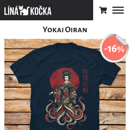
Yokai Oiran
-16
%