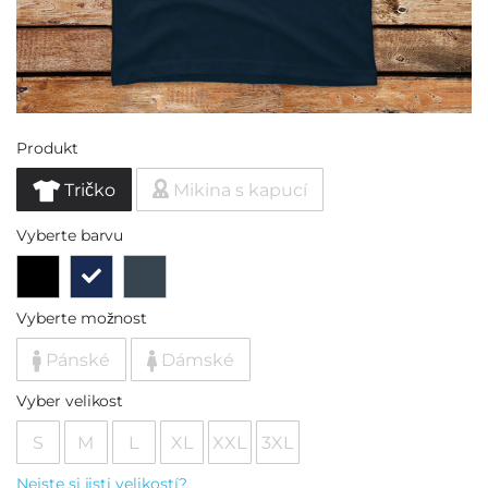
Produkt
Tričko
Mikina s kapucí
Vyberte barvu
Vyberte možnost
Pánské
Dámské
Vyber velikost
S
M
L
XL
XXL
3XL
Nejste si jisti velikostí?